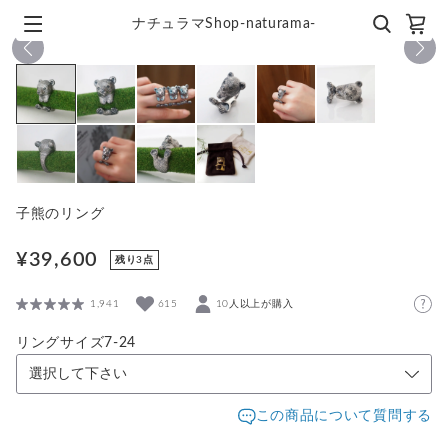
ナチュラマShop-naturama-
1
/
10
子熊のリング
¥39,600
残り3点
1,941
615
10人以上が購入
リングサイズ7-24
この商品について質問する