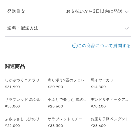
発送目安
お支払いから3日以内に発送
※ご購入前に作品の「サイズ」や「素材」を十分にご確
送料・配送方法
認頂きますようお願い致します。
発送元地域：
※画面上と実物では色が異なって見える場合がありま
京都府
海外発送：
可能
この商品について質問する
す。ご不明な点がありましたら、お問い合わせくださ
追跡／補
追加送
配送方法
送料
い。
償
料
※土日祝は休業日となりますのでお問合せや発送は翌営
日本国内は送料無料
○
／
○
¥0
¥0
関連商品
業日より順次行います。
※他サイトや店頭でも販売しておりますため、在庫が更
海外配送（EMS/国際eパケット/国際小
大陸
○
／
○
¥0〜
新されていない場合がございます。その場合制作に少し
しがみつくコアラリング
寄り添う2匹のフェレットリング
馬イヤーカフ
包）
別
お時間いただきますことをご了承ください。
¥31,900
¥20,900
¥14,300
サラブレッド 馬シルバーペンダント
小ぶりで楽しむ 馬のシルバーリング
デンドリティックアゲートと亀のペンダント
¥33,000
¥28,600
¥78,100
ふさふさしっぽのリスネックレス Silver925 (ゴールドカラー)
サラブレットモチーフ 馬のシルバーリング
お座り子豚ペンダント
¥22,000
¥38,500
¥28,600