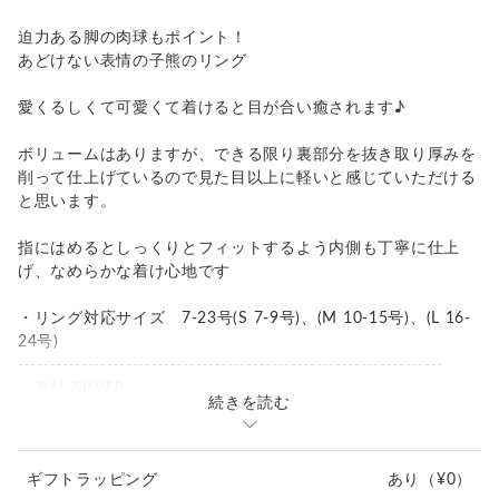
迫力ある脚の肉球もポイント！
あどけない表情の子熊のリング
愛くるしくて可愛くて着けると目が合い癒されます♪
ボリュームはありますが、できる限り裏部分を抜き取り厚みを
削って仕上げているので見た目以上に軽いと感じていただける
と思います。
指にはめるとしっくりとフィットするよう内側も丁寧に仕上
げ、なめらかな着け心地です
・リング対応サイズ 7-23号(S 7-9号)、(M 10-15号)、(L 16-
24号)
-------------------------------------------------------------------
・素材 SILVER
続きを読む
・リング部: 縦4.2mm (厚み2mm)
・熊の顔〜手まで: 高さ 22.2mm 横 18.3mm
・重量：15.6g
ギフトラッピング
あり
（¥0）