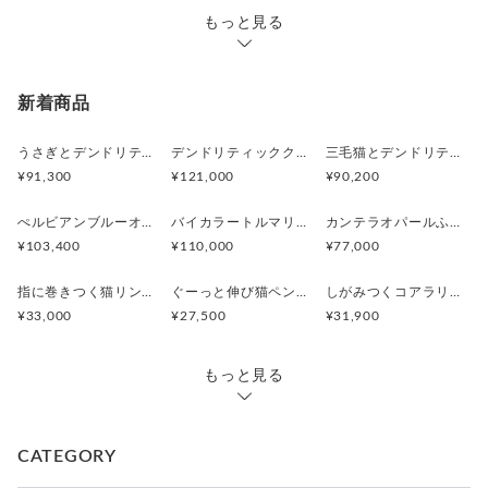
もっと見る
新着商品
うさぎとデンドリティックアゲートペンダント
デンドリティッククオーツとお座り白猫ペンダント
三毛猫とデンドリティッククオーツのリング
¥91,300
¥121,000
¥90,200
ぺルビアンブルーオパール 猫と鳥ペンダントブローチ
バイカラートルマリンと振り向くおしゃべり三毛猫のペンダント
カンテラオパールふくろうペンダント
¥103,400
¥110,000
¥77,000
指に巻きつく猫リング ピクシー
ぐーっと伸び猫ペンダント
しがみつくコアラリング
¥33,000
¥27,500
¥31,900
もっと見る
CATEGORY