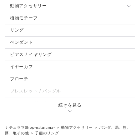
動物アクセサリー
猫
植物モチーフ
犬
リング
うさぎ
ペンダント
鳥、インコ、文鳥
ピアス / イヤリング
パンダ、馬、熊、豚、亀その他
イヤーカフ
モルフォ蝶
ブローチ
ブレスレット / バングル
ルーペ / メガネチェーン / その他
続きを見る
天然石ジュエリー1点もの
リング
チェーンネックレス
ナチュラマShop-naturama-
＞
動物アクセサリー
＞
パンダ、馬、熊、
豚、亀その他
＞
子熊のリング
ペンダント
帯留め