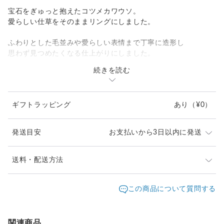
宝石をぎゅっと抱えたコツメカワウソ。
愛らしい仕草をそのままリングにしました。
ふわりとした毛並みや愛らしい表情まで丁寧に造形し
思わず見つめたくなる仕上がりにしました。
続きを読む
カワウソが抱える天然石は、お好みの種類をお選びいただけま
す。
きらりと輝く宝石を大事そうに抱きしめる姿は、見ているだけ
ギフトラッピング
あり
（¥0）
で心が和みます。
宝石は下記よりお選びいただけます。
発送目安
お支払いから3日以内に発送
・幻想的な遊色が魅力のオパール
・澄んだ青が美しいブルートパーズ
・深みのある赤が印象的なガーネット
※ご購入前に作品の「サイズ」や「素材」を十分にご確
送料・配送方法
・華やかな赤紫が輝くロードライトガーネット
認頂きますようお願い致します。
・みずみずしい緑が美しいペリドット
発送元地域：
※画面上と実物では色が異なって見える場合がありま
京都府
海外発送：
可能
この商品について質問する
・優しいピンクが愛らしいピンクトルマリン
す。ご不明な点がありましたら、お問い合わせくださ
追跡／補
追加送
・神秘的な光を宿すレインボームーンストーン
配送方法
送料
い。
償
料
・青紫の輝きが美しいタンザナイト
※土日祝は休業日となりますのでお問合せや発送は翌営
日本国内は送料無料
○
／
○
¥0
¥0
関連商品
業日より順次行います。