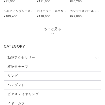
¥91,300
¥121,000
¥90,200
【サイズ】
横22.5mm× 高さ36.4mm× 厚み12mm
ぺルビアンブルーオパール 猫と鳥ペンダントブローチ
バイカラートルマリンと振り向くおしゃべり三毛猫のペンダント
カンテラオパールふくろうペンダント
天然石 5mm
¥103,400
¥110,000
¥77,000
全長(バチカン含) 41mm
重量(チェーン含) 11g
チェーン 45-50cm(5cmアジャスター)
もっと見る
CATEGORY
動物アクセサリー
猫
植物モチーフ
犬
リング
うさぎ
ペンダント
鳥、インコ、文鳥
ピアス / イヤリング
パンダ、馬、熊、豚、亀その他
イヤーカフ