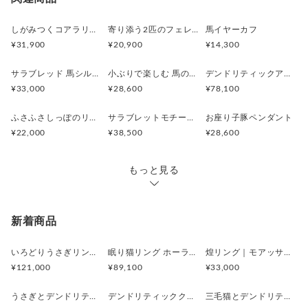
【チェーンの素材がお選びいただけます】
※他サイトや店頭でも販売しておりますため、在庫が更
海外配送（EMS/国際eパケット/国際小
大陸
○
／
○
¥0〜
新されていない場合がございます。その場合制作に少し
しがみつくコアラリング
寄り添う2匹のフェレットリング
馬イヤーカフ
包）
別
◆ Silver925チェーン
お時間いただきますことをご了承ください。
¥31,900
¥20,900
¥14,300
シルバーならではの
上品で深みのある輝きが魅力です
サラブレッド 馬シルバーペンダント
小ぶりで楽しむ 馬のシルバーリング
デンドリティックアゲートと亀のペンダント
本物のジュエリー感を
¥33,000
¥28,600
¥78,100
楽しみたい方におすすめです
（※お使いいただくうちに
ふさふさしっぽのリスネックレス Silver925 (ゴールドカラー)
サラブレットモチーフ 馬のシルバーリング
お座り子豚ペンダント
特有の経年変化が楽しめます）
¥22,000
¥38,500
¥28,600
◆ サージカルステンレス（316L）チェーン
医療用器具にも使われる素材で
もっと見る
変色しにくく
お手入れがとても簡単です
見た目の輝きはSilver925と
新着商品
大きく変わらないため
美しさを長く気軽に保ちたい方に
いろどりうさぎリング アンデシンラブラドライト
眠り猫リング ホーランダイトインアメシスト
煌リング｜モアッサナイト×天然石のシルバーリング（ブルートパーズ ペリドット アメシスト）
ぴったりです
¥121,000
¥89,100
¥33,000
金属アレルギーを起こしにくい
肌に優しい素材とされています
うさぎとデンドリティックアゲートペンダント
デンドリティッククオーツとお座り白猫ペンダント
三毛猫とデンドリティッククオーツのリング