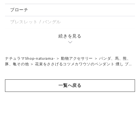
モルフォ蝶
ブローチ
ブレスレット / バングル
ルーペ / メガネチェーン / その他
続きを見る
天然石ジュエリー1点もの
リング
チェーンネックレス
ナチュラマShop-naturama-
＞
動物アクセサリー
＞
パンダ、馬、熊、
豚、亀その他
＞
花束をささげるコツメカワウソのペンダント 燻し ブ…
ペンダント
帯留め
ブローチ
リングゲージ
一覧へ戻る
帯留め