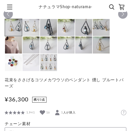
ナチュラマShop-naturama-
1
/
15
花束をささげるコツメカワウソのペンダント 燻し ブルートパ
ーズ
¥36,300
残り3点
1,941
16
1人が購入
チェーン素材