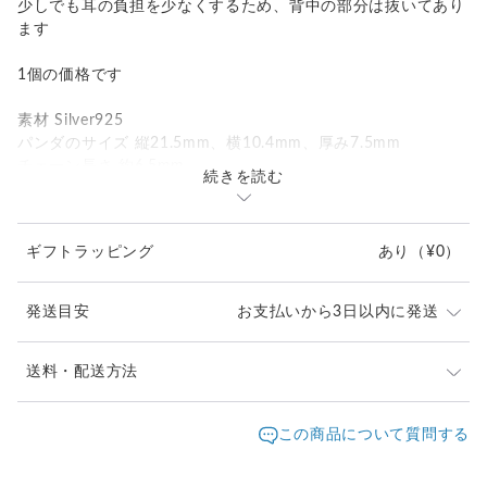
少しでも耳の負担を少なくするため、背中の部分は抜いてあり
ます
1個の価格です
素材 Silver925
パンダのサイズ 縦21.5mm、横10.4mm、厚み7.5mm
チェーン長さ 約6.5mm
続きを読む
重量 5.2g
ギフトラッピング
あり
（¥0）
発送目安
お支払いから3日以内に発送
※ご購入前に作品の「サイズ」や「素材」を十分にご確
送料・配送方法
認頂きますようお願い致します。
発送元地域：
※画面上と実物では色が異なって見える場合がありま
京都府
海外発送：
可能
この商品について質問する
す。ご不明な点がありましたら、お問い合わせくださ
追跡／補
追加送
配送方法
送料
い。
償
料
※土日祝は休業日となりますのでお問合せや発送は翌営