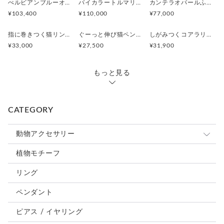
ぺルビアンブルーオパール 猫と鳥ペンダントブローチ
バイカラートルマリンと振り向くおしゃべり三毛猫のペンダント
カンテラオパールふくろうペンダント
¥103,400
¥110,000
¥77,000
指に巻きつく猫リング ピクシー
ぐーっと伸び猫ペンダント
しがみつくコアラリング
¥33,000
¥27,500
¥31,900
もっと見る
CATEGORY
動物アクセサリー
猫
植物モチーフ
犬
リング
うさぎ
ペンダント
鳥、インコ、文鳥
ピアス / イヤリング