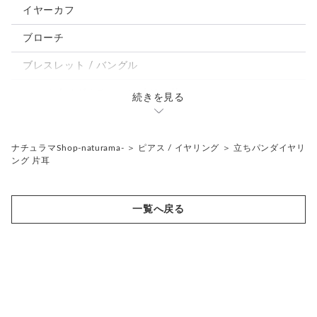
パンダ、馬、熊、豚、亀その他
イヤーカフ
モルフォ蝶
ブローチ
ブレスレット / バングル
ルーペ / メガネチェーン / その他
続きを見る
天然石ジュエリー1点もの
リング
チェーンネックレス
ナチュラマShop-naturama-
＞
ピアス / イヤリング
＞
立ちパンダイヤリ
ング 片耳
ペンダント
帯留め
ブローチ
リングゲージ
一覧へ戻る
帯留め