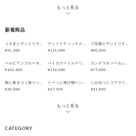
もっと見る
新着商品
うさぎとデンドリティックアゲートペンダント
デンドリティッククオーツとお座り白猫ペンダント
三毛猫とデンドリティッククオーツのリング
¥91,300
¥121,000
¥90,200
ぺルビアンブルーオパール 猫と鳥ペンダントブローチ
バイカラートルマリンと振り向くおしゃべり三毛猫のペンダント
カンテラオパールふくろうペンダント
¥103,400
¥110,000
¥77,000
指に巻きつく猫リング ピクシー
ぐーっと伸び猫ペンダント
しがみつくコアラリング
¥33,000
¥27,500
¥31,900
もっと見る
CATEGORY