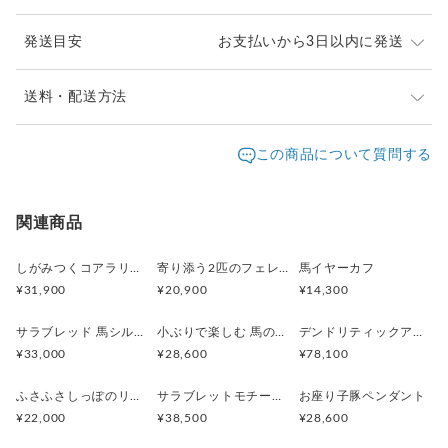
サイズ 縦14.0mm、横6.5mm、厚み10.4mm
チェーン長さ 約6.5mm
発送目安
お支払いから3日以内に発送
重量 ピアス 2.9g
※ご購入前に作品の「サイズ」や「素材」を十分にご確
送料・配送方法
認頂きますようお願い致します。
発送元地域：
※画面上と実物では色が異なって見える場合がありま
京都府
海外発送：
可能
この商品について質問する
す。ご不明な点がありましたら、お問い合わせくださ
追跡／補
追加送
配送方法
送料
い。
償
料
※土日祝は休業日となりますのでお問合せや発送は翌営
日本国内は送料無料
○
／
○
¥0
¥0
関連商品
業日より順次行います。
※他サイトや店頭でも販売しておりますため、在庫が更
海外配送（EMS/国際eパケット/国際小
大陸
○
／
○
¥0〜
新されていない場合がございます。その場合制作に少し
しがみつくコアラリング
寄り添う2匹のフェレットリング
馬イヤーカフ
包）
別
お時間いただきますことをご了承ください。
¥31,900
¥20,900
¥14,300
サラブレッド 馬シルバーペンダント
小ぶりで楽しむ 馬のシルバーリング
デンドリティックアゲートと亀のペンダント
¥33,000
¥28,600
¥78,100
ふさふさしっぽのリスネックレス Silver925 (ゴールドカラー)
サラブレットモチーフ 馬のシルバーリング
お座り子豚ペンダント
¥22,000
¥38,500
¥28,600