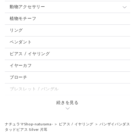
動物アクセサリー
猫
植物モチーフ
犬
リング
うさぎ
ペンダント
鳥、インコ、文鳥
ピアス / イヤリング
パンダ、馬、熊、豚、亀その他
イヤーカフ
モルフォ蝶
ブローチ
ブレスレット / バングル
ルーペ / メガネチェーン / その他
続きを見る
天然石ジュエリー1点もの
リング
チェーンネックレス
ナチュラマShop-naturama-
＞
ピアス / イヤリング
＞
バンザイパンダス
タッドピアス Silver 片耳