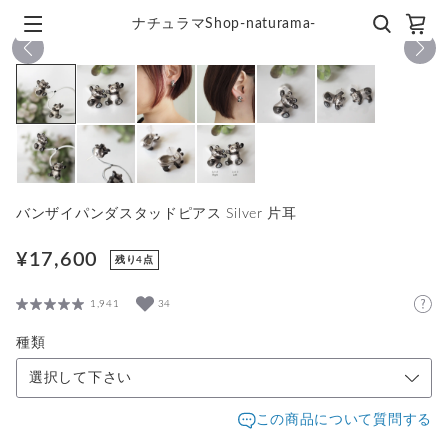
ナチュラマShop-naturama-
1
/
10
バンザイパンダスタッドピアス Silver 片耳
¥17,600
残り4点
1,941
34
種類
選択して下さい
この商品について質問する