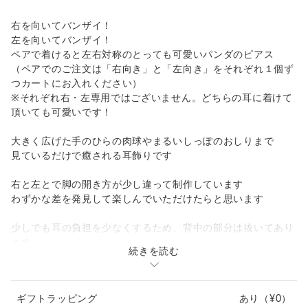
右を向いてバンザイ！
左を向いてバンザイ！
ペアで着けると左右対称のとっても可愛いパンダのピアス
（ペアでのご注文は「右向き」と「左向き」をそれぞれ１個ず
つカートにお入れください）
※それぞれ右・左専用ではございません。どちらの耳に着けて
頂いても可愛いです！
大きく広げた手のひらの肉球やまるいしっぽのおしりまで
見ているだけで癒される耳飾りです
右と左とで脚の開き方が少し違って制作しています
わずかな差を発見して楽しんでいただけたらと思います
少しでも耳の負担を少なくするため、背中の部分は抜いてあり
ます
続きを読む
1個の価格です
ギフトラッピング
あり
（¥0）
素材 Silver925